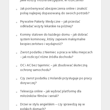
jakie koszty można uwzględnić w rozliczeniu?
Jak porównywać ubezpieczenia online i znaleźć
polisę najlepiej dopasowaną do swoich potrzeb?
Prywatne Pakiety Medyczne – jak przestać
odkładać wizyty lekarskie na później?
Kominy stalowe do każdego domu – jak dobrać
system kominowy, który zapewni maksymalne
bezpieczeństwo i wydajność?
Zwrot podatku z Niemiec a praca w kilku miejscach
– jak rozliczyć różne źródła dochodu?
OC i AC bez tajemnic – jak zbudować skuteczną
ochronę samochodu?
Czy zwrot podatku z Holandii przysługuje po pracy
dorywczej?
Telewizja online – jak wybrać platformę dla
miłośników filmów i seriali?
Drzwi w stylu angielskim – czy sprawdzą się w
polskich domach?