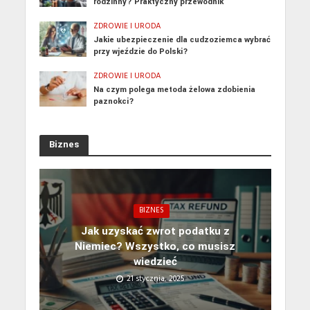
rodzinny? Praktyczny przewodnik
ZDROWIE I URODA
Jakie ubezpieczenie dla cudzoziemca wybrać
przy wjeździe do Polski?
ZDROWIE I URODA
Na czym polega metoda żelowa zdobienia
paznokci?
Biznes
BIZNES
Jak uzyskać zwrot podatku z
Niemiec? Wszystko, co musisz
wiedzieć
21 stycznia, 2025