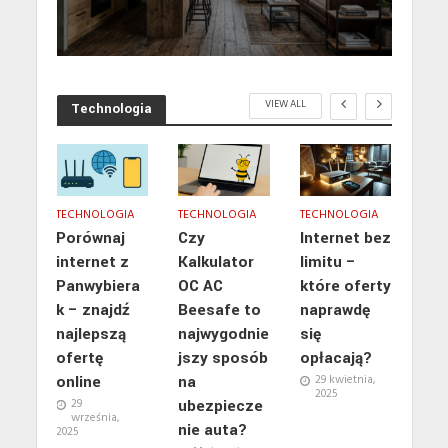
VIEW ALL
Technologia
IA
TECHNOLOGIA
TECHNOLOGIA
TECHNOLOGIA
TEC
e
Porównaj
Czy
Internet bez
W ś
internet z
Kalkulator
limitu –
cis
Panwybiera
OC AC
które oferty
Sek
nyc
k – znajdź
Beesafe to
naprawdę
sku
najlepszą
najwygodnie
się
h m
acy
ofertę
jszy sposób
opłacają?
ant
online
na
29 kwietnia,
jny
2025
023
29
ubezpiecze
6 
września,
nie auta?
2025