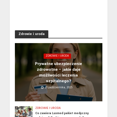
Zdrowie i uroda
ZDROWIE I URODA
Prywatne ubezpieczenie
zdrowotne – jakie daje
możliwości leczenia
szpitalnego?
21 października, 2025
ZDROWIE I URODA
Co zawiera Luxmed pakiet medyczny