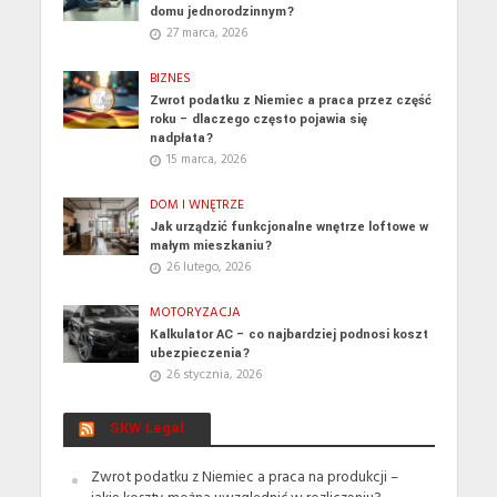
domu jednorodzinnym?
27 marca, 2026
BIZNES
Zwrot podatku z Niemiec a praca przez część
roku – dlaczego często pojawia się
nadpłata?
15 marca, 2026
DOM I WNĘTRZE
Jak urządzić funkcjonalne wnętrze loftowe w
małym mieszkaniu?
26 lutego, 2026
MOTORYZACJA
Kalkulator AC – co najbardziej podnosi koszt
ubezpieczenia?
26 stycznia, 2026
SKW Legal
Zwrot podatku z Niemiec a praca na produkcji –