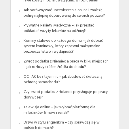
jakie koszty można uwzględnić w rozliczeniu?
Jak porównywać ubezpieczenia online i znaleźć
polisę najlepiej dopasowaną do swoich potrzeb?
Prywatne Pakiety Medyczne – jak przestać
odkładać wizyty lekarskie na później?
Kominy stalowe do każdego domu – jak dobrać
system kominowy, który zapewni maksymalne
bezpieczeństwo i wydajność?
Zwrot podatku z Niemiec a praca w kilku miejscach
– jak rozliczyć różne źródła dochodu?
OC i AC bez tajemnic – jak zbudować skuteczną
ochronę samochodu?
Czy zwrot podatku z Holandii przysługuje po pracy
dorywczej?
Telewizja online – jak wybrać platformę dla
miłośników filmów i seriali?
Drzwi w stylu angielskim – czy sprawdzą się w
polskich domach?