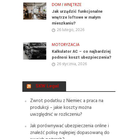
DOM I WNĘTRZE
Jak urządzić funkcjonalne
wnętrze loftowe w małym
mieszkaniu?
26 lutego, 2026
MOTORYZACJA
Kalkulator AC – co najbardziej
podnosi koszt ubezpieczenia?
26 stycznia, 2026
SKW Legal
Zwrot podatku z Niemiec a praca na
produkcji – jakie koszty można
uwzględnić w rozliczeniu?
Jak porównywać ubezpieczenia online i
znaleźć polisę najlepiej dopasowaną do