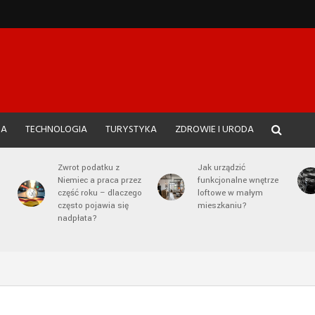
JA
TECHNOLOGIA
TURYSTYKA
ZDROWIE I URODA
Zwrot podatku z
Jak urządzić
Niemiec a praca przez
funkcjonalne wnętrze
część roku – dlaczego
loftowe w małym
często pojawia się
mieszkaniu?
nadpłata?