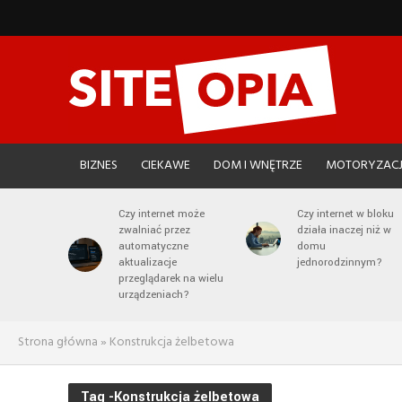
BIZNES
CIEKAWE
DOM I WNĘTRZE
MOTORYZAC
Czy internet może
Czy internet w bloku
zwalniać przez
działa inaczej niż w
automatyczne
domu
aktualizacje
jednorodzinnym?
przeglądarek na wielu
urządzeniach?
Strona główna
»
Konstrukcja żelbetowa
Tag -Konstrukcja żelbetowa