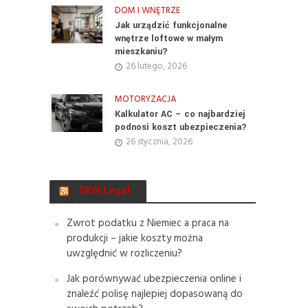
DOM I WNĘTRZE
Jak urządzić funkcjonalne
wnętrze loftowe w małym
mieszkaniu?
26 lutego, 2026
MOTORYZACJA
Kalkulator AC – co najbardziej
podnosi koszt ubezpieczenia?
26 stycznia, 2026
SKW Legal
Zwrot podatku z Niemiec a praca na
produkcji – jakie koszty można
uwzględnić w rozliczeniu?
Jak porównywać ubezpieczenia online i
znaleźć polisę najlepiej dopasowaną do