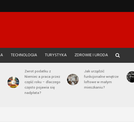
JA
TECHNOLOGIA
TURYSTYKA
ZDROWIE I URODA
Zwrot podatku z
Jak urządzić
Niemiec a praca przez
funkcjonalne wnętrze
część roku – dlaczego
loftowe w małym
często pojawia się
mieszkaniu?
nadpłata?