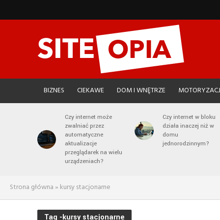
BIZNES
CIEKAWE
DOM I WNĘTRZE
MOTORYZAC
Czy internet może
Czy internet w bloku
zwalniać przez
działa inaczej niż w
automatyczne
domu
aktualizacje
jednorodzinnym?
przeglądarek na wielu
urządzeniach?
Strona główna
»
kursy stacjonarne
Tag -kursy stacjonarne