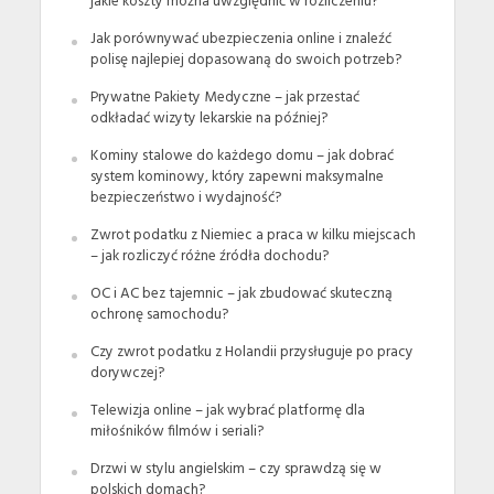
jakie koszty można uwzględnić w rozliczeniu?
Jak porównywać ubezpieczenia online i znaleźć
polisę najlepiej dopasowaną do swoich potrzeb?
Prywatne Pakiety Medyczne – jak przestać
odkładać wizyty lekarskie na później?
Kominy stalowe do każdego domu – jak dobrać
system kominowy, który zapewni maksymalne
bezpieczeństwo i wydajność?
Zwrot podatku z Niemiec a praca w kilku miejscach
– jak rozliczyć różne źródła dochodu?
OC i AC bez tajemnic – jak zbudować skuteczną
ochronę samochodu?
Czy zwrot podatku z Holandii przysługuje po pracy
dorywczej?
Telewizja online – jak wybrać platformę dla
miłośników filmów i seriali?
Drzwi w stylu angielskim – czy sprawdzą się w
polskich domach?