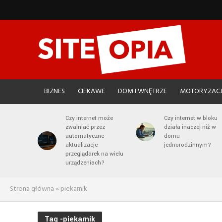
BIZNES
CIEKAWE
DOM I WNĘTRZE
MOTORYZAC
Czy internet może
Czy internet w bloku
zwalniać przez
działa inaczej niż w
automatyczne
domu
aktualizacje
jednorodzinnym?
przeglądarek na wielu
urządzeniach?
Strona główna
»
piekarnik
Tag -piekarnik