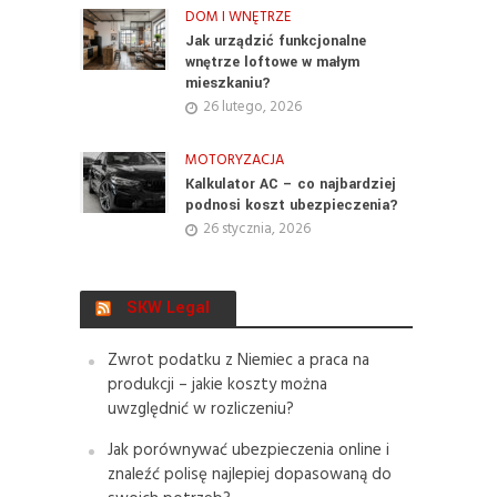
DOM I WNĘTRZE
Jak urządzić funkcjonalne
wnętrze loftowe w małym
mieszkaniu?
26 lutego, 2026
MOTORYZACJA
Kalkulator AC – co najbardziej
podnosi koszt ubezpieczenia?
26 stycznia, 2026
SKW Legal
Zwrot podatku z Niemiec a praca na
produkcji – jakie koszty można
uwzględnić w rozliczeniu?
Jak porównywać ubezpieczenia online i
znaleźć polisę najlepiej dopasowaną do