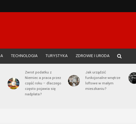
JA
TECHNOLOGIA
TURYSTYKA
ZDROWIE I URODA
Zwrot podatku z
Jak urządzić
Niemiec a praca przez
funkcjonalne wnętrze
część roku – dlaczego
loftowe w małym
często pojawia się
mieszkaniu?
nadpłata?