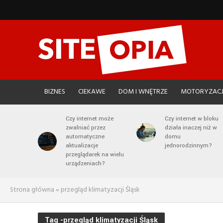
BIZNES
CIEKAWE
DOM I WNĘTRZE
MOTORYZAC
Czy internet może
Czy internet w bloku
zwalniać przez
działa inaczej niż w
automatyczne
domu
aktualizacje
jednorodzinnym?
przeglądarek na wielu
urządzeniach?
Strona główna
»
przegląd klimatyzacji Śląsk
Tag -przegląd klimatyzacji Śląsk