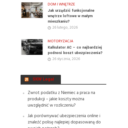
DOM I WNĘTRZE
Jak urządzić funkcjonalne
wnętrze loftowe w małym
mieszkaniu?
26 lutego, 2026
MOTORYZACJA
Kalkulator AC – co najbardziej
podnosi koszt ubezpieczenia?
26 stycznia, 2026
SKW Legal
Zwrot podatku z Niemiec a praca na
produkcji – jakie koszty można
uwzględnić w rozliczeniu?
Jak porównywać ubezpieczenia online i
znaleźć polisę najlepiej dopasowaną do