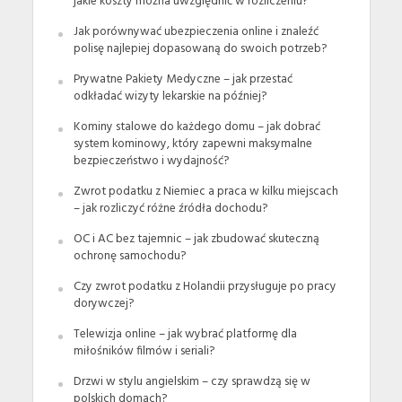
jakie koszty można uwzględnić w rozliczeniu?
Jak porównywać ubezpieczenia online i znaleźć
polisę najlepiej dopasowaną do swoich potrzeb?
Prywatne Pakiety Medyczne – jak przestać
odkładać wizyty lekarskie na później?
Kominy stalowe do każdego domu – jak dobrać
system kominowy, który zapewni maksymalne
bezpieczeństwo i wydajność?
Zwrot podatku z Niemiec a praca w kilku miejscach
– jak rozliczyć różne źródła dochodu?
OC i AC bez tajemnic – jak zbudować skuteczną
ochronę samochodu?
Czy zwrot podatku z Holandii przysługuje po pracy
dorywczej?
Telewizja online – jak wybrać platformę dla
miłośników filmów i seriali?
Drzwi w stylu angielskim – czy sprawdzą się w
polskich domach?