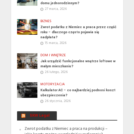
domu jednorodzinnym?
27 marca, 2026
BIZNES
Zwrot podatku z Niemiec a praca przez część
roku – dlaczego często pojawia się
nadpłata?
15 marca, 2026
DOM I WNĘTRZE
Jak urządzić funkcjonalne wnętrze loftowe w
małym mieszkaniu?
26 lutego, 2026
MOTORYZACJA
Kalkulator AC – co najbardziej podnosi koszt
ubezpieczenia?
26 stycznia, 2026
SKW Legal
Zwrot podatku z Niemiec a praca na produkcji –