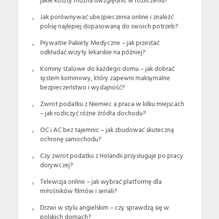
jakie koszty można uwzględnić w rozliczeniu?
Jak porównywać ubezpieczenia online i znaleźć
polisę najlepiej dopasowaną do swoich potrzeb?
Prywatne Pakiety Medyczne – jak przestać
odkładać wizyty lekarskie na później?
Kominy stalowe do każdego domu – jak dobrać
system kominowy, który zapewni maksymalne
bezpieczeństwo i wydajność?
Zwrot podatku z Niemiec a praca w kilku miejscach
– jak rozliczyć różne źródła dochodu?
OC i AC bez tajemnic – jak zbudować skuteczną
ochronę samochodu?
Czy zwrot podatku z Holandii przysługuje po pracy
dorywczej?
Telewizja online – jak wybrać platformę dla
miłośników filmów i seriali?
Drzwi w stylu angielskim – czy sprawdzą się w
polskich domach?