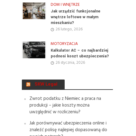
DOM I WNĘTRZE
Jak urządzić funkcjonalne
wnętrze loftowe w małym
mieszkaniu?
26 lutego, 2026
MOTORYZACJA
Kalkulator AC – co najbardziej
podnosi koszt ubezpieczenia?
26 stycznia, 2026
SKW Legal
Zwrot podatku z Niemiec a praca na
produkcji – jakie koszty można
uwzględnić w rozliczeniu?
Jak porównywać ubezpieczenia online i
znaleźć polisę najlepiej dopasowaną do