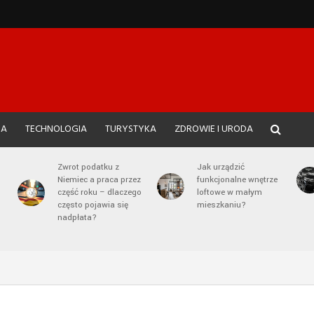
JA
TECHNOLOGIA
TURYSTYKA
ZDROWIE I URODA
Zwrot podatku z
Jak urządzić
Niemiec a praca przez
funkcjonalne wnętrze
część roku – dlaczego
loftowe w małym
często pojawia się
mieszkaniu?
nadpłata?