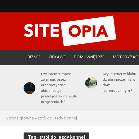
BIZNES
CIEKAWE
DOM I WNĘTRZE
MOTORYZAC
Czy internet może
Czy internet w bloku
zwalniać przez
działa inaczej niż w
automatyczne
domu
aktualizacje
jednorodzinnym?
przeglądarek na wielu
urządzeniach?
Strona główna
»
strój do jazdy konnej
Tag -strój do jazdy konnej