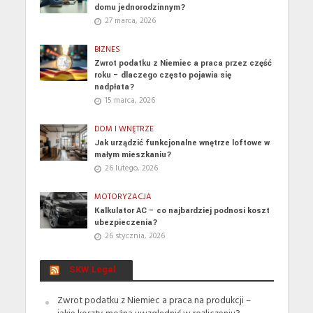
domu jednorodzinnym?
27 marca, 2026
BIZNES
Zwrot podatku z Niemiec a praca przez część
roku – dlaczego często pojawia się
nadpłata?
15 marca, 2026
DOM I WNĘTRZE
Jak urządzić funkcjonalne wnętrze loftowe w
małym mieszkaniu?
26 lutego, 2026
MOTORYZACJA
Kalkulator AC – co najbardziej podnosi koszt
ubezpieczenia?
26 stycznia, 2026
SKW Legal
Zwrot podatku z Niemiec a praca na produkcji –