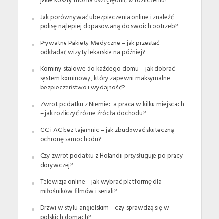
jakie koszty można uwzględnić w rozliczeniu?
Jak porównywać ubezpieczenia online i znaleźć
polisę najlepiej dopasowaną do swoich potrzeb?
Prywatne Pakiety Medyczne – jak przestać
odkładać wizyty lekarskie na później?
Kominy stalowe do każdego domu – jak dobrać
system kominowy, który zapewni maksymalne
bezpieczeństwo i wydajność?
Zwrot podatku z Niemiec a praca w kilku miejscach
– jak rozliczyć różne źródła dochodu?
OC i AC bez tajemnic – jak zbudować skuteczną
ochronę samochodu?
Czy zwrot podatku z Holandii przysługuje po pracy
dorywczej?
Telewizja online – jak wybrać platformę dla
miłośników filmów i seriali?
Drzwi w stylu angielskim – czy sprawdzą się w
polskich domach?