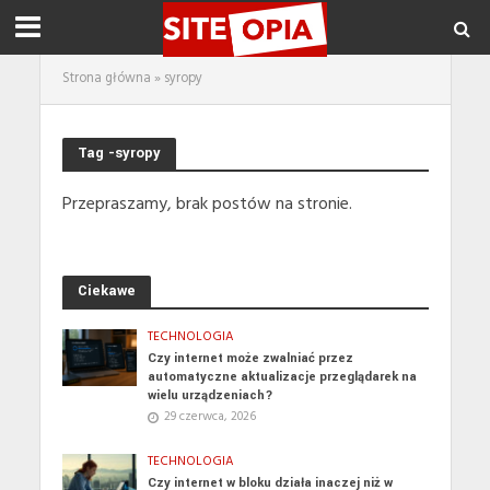
Strona główna
»
syropy
Tag -syropy
Przepraszamy, brak postów na stronie.
Ciekawe
TECHNOLOGIA
Czy internet może zwalniać przez
automatyczne aktualizacje przeglądarek na
wielu urządzeniach?
29 czerwca, 2026
TECHNOLOGIA
Czy internet w bloku działa inaczej niż w