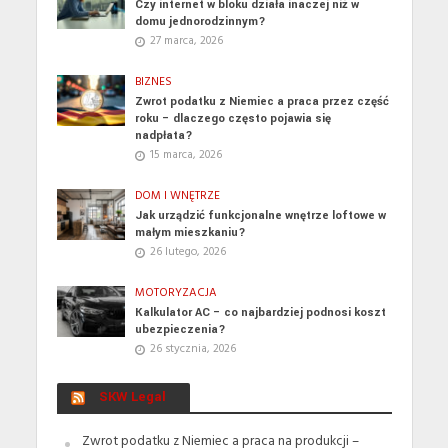
Czy internet w bloku działa inaczej niż w
domu jednorodzinnym?
27 marca, 2026
BIZNES
Zwrot podatku z Niemiec a praca przez część
roku – dlaczego często pojawia się
nadpłata?
15 marca, 2026
DOM I WNĘTRZE
Jak urządzić funkcjonalne wnętrze loftowe w
małym mieszkaniu?
26 lutego, 2026
MOTORYZACJA
Kalkulator AC – co najbardziej podnosi koszt
ubezpieczenia?
26 stycznia, 2026
SKW Legal
Zwrot podatku z Niemiec a praca na produkcji –