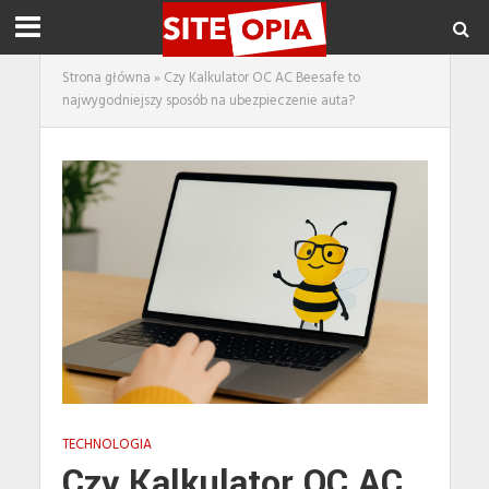
Strona główna
»
Czy Kalkulator OC AC Beesafe to
najwygodniejszy sposób na ubezpieczenie auta?
TECHNOLOGIA
Czy Kalkulator OC AC