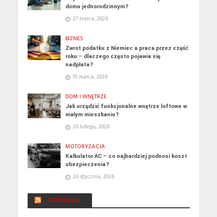
domu jednorodzinnym?
27 marca, 2026
BIZNES
Zwrot podatku z Niemiec a praca przez część
roku – dlaczego często pojawia się
nadpłata?
15 marca, 2026
DOM I WNĘTRZE
Jak urządzić funkcjonalne wnętrze loftowe w
małym mieszkaniu?
26 lutego, 2026
MOTORYZACJA
Kalkulator AC – co najbardziej podnosi koszt
ubezpieczenia?
26 stycznia, 2026
SKW Legal