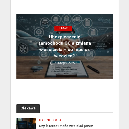
CIEKAWE
Ubezpieczenie
samochodu OC a zmiana
właściciela – co musisz
wiedzieć?
5 lutego, 2025
Ciekawe
TECHNOLOGIA
Czy internet może zwalniać przez