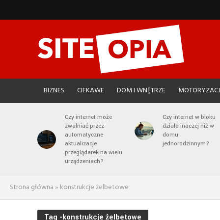
BIZNES
CIEKAWE
DOM I WNĘTRZE
MOTORYZAC
Czy internet może
Czy internet w bloku
zwalniać przez
działa inaczej niż w
automatyczne
domu
aktualizacje
jednorodzinnym?
przeglądarek na wielu
urządzeniach?
Strona główna
»
konstrukcje żelbetowe
Tag -konstrukcje żelbetowe