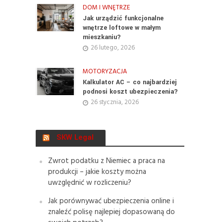
DOM I WNĘTRZE
Jak urządzić funkcjonalne
wnętrze loftowe w małym
mieszkaniu?
26 lutego, 2026
MOTORYZACJA
Kalkulator AC – co najbardziej
podnosi koszt ubezpieczenia?
26 stycznia, 2026
SKW Legal
Zwrot podatku z Niemiec a praca na
produkcji – jakie koszty można
uwzględnić w rozliczeniu?
Jak porównywać ubezpieczenia online i
znaleźć polisę najlepiej dopasowaną do