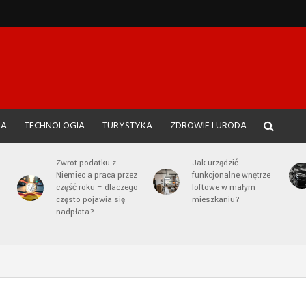
JA
TECHNOLOGIA
TURYSTYKA
ZDROWIE I URODA
Zwrot podatku z
Jak urządzić
Niemiec a praca przez
funkcjonalne wnętrze
część roku – dlaczego
loftowe w małym
często pojawia się
mieszkaniu?
nadpłata?