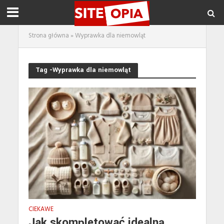
Strona główna
»
Wyprawka dla niemowląt
Tag -Wyprawka dla niemowląt
CIEKAWE
Jak skompletować idealną